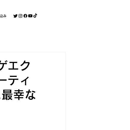
込み
ゲエク
ーティ
に最幸な