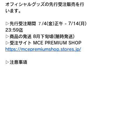
オフィシャルグッズの先行受注販売を行
います。
▷先行受注期間 ７/4(金)正午 - 7/14(月) 
23:59迄
▷商品の発送 8月下旬頃(随時発送)
▷受注サイト MCE PREMIUM SHOP
https://mcepremiumshop.stores.jp/
▷注意事項
①受注販売販売した商品は船内でも販売
予定です(一部WEB受注限定を除く)
また、乗船された方だけが買える船内限
定アイテムも販売予定ですのでこちらは
改めてご案内致します。
②レゲエクルーズに参加予定のない方で
も先行受注は可能となりますので
ぜひご利用ください