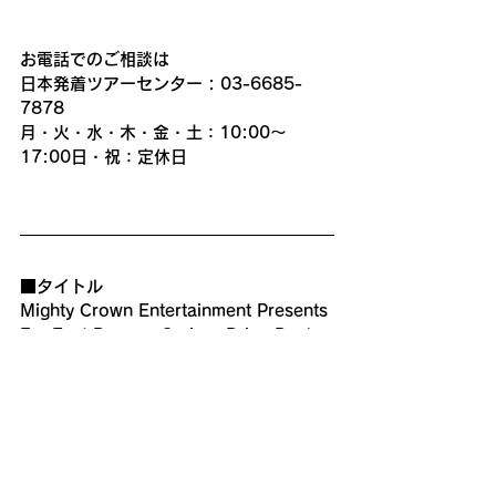
お電話でのご相談は
日本発着ツアーセンター : 03-6685-
7878
月・火・水・木・金・土：10:00～
17:00日・祝：定休日
■タイトル
Mighty Crown Entertainment Presents
Far East Reggae Cruise -Bring Back 
Love-
■日程2025年9月11日(木)~9月16日(火)
※13日(土) ~15日(月)シルバーウィーク
■出発地東京発 / 東京着
■寄港地済州島(韓国)、鹿児島
■旅行代金198,000円~800,000円 (大